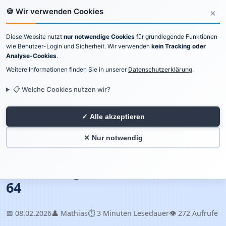
🍪 Wir verwenden Cookies
×
Diese Website nutzt
nur notwendige Cookies
für grundlegende Funktionen
Katschmarz Software
wie Benutzer-Login und Sicherheit. Wir verwenden
kein Tracking oder
Analyse-Cookies
.
Weitere Informationen finden Sie in unserer
Professionelle
Datenschutzerklärung
.
Softwareentwicklung
📋 Welche Cookies nutzen wir?
Impressum
|
Datenschutz
✓ Alle akzeptieren
✕ Nur notwendig
🏠 Home
/
📝 Blog
/
Die Anfänge des Commodore 64
Die Anfänge des Commodore
64
📅 08.02.2026
👤 Mathias
⏱️ 3 Minuten Lesedauer
👁️ 272 Aufrufe