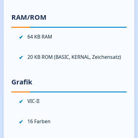
RAM/ROM
64 KB RAM
20 KB ROM (BASIC, KERNAL, Zeichensatz)
Grafik
VIC‑II
16 Farben