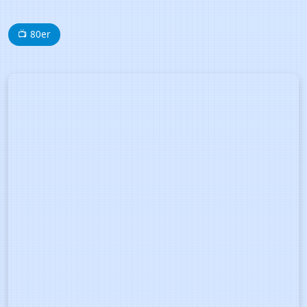
📺 80er