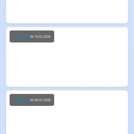
Commodore 64 BASIC im Browser – Nostalgie trifft
modernes Web
📺 80er
📅 10.02.2026
Die Entstehungsgeschichte des Commodore 128
📺 80er
📅 08.02.2026