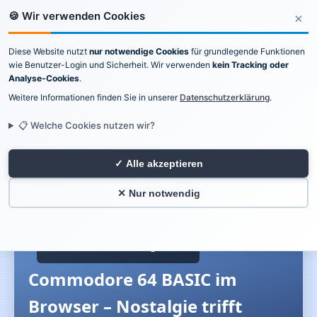
🍪 Wir verwenden Cookies
×
Diese Website nutzt
nur notwendige Cookies
für grundlegende Funktionen
Katschmarz Software
wie Benutzer-Login und Sicherheit. Wir verwenden
kein Tracking oder
Analyse-Cookies
.
Weitere Informationen finden Sie in unserer
Professionelle
Datenschutzerklärung
.
Softwareentwicklung
📋 Welche Cookies nutzen wir?
Impressum
|
Datenschutz
✓ Alle akzeptieren
🏠 Home
/
📝 Blog
✕ Nur notwendig
📅 10.02.2026
👤 Mathias
⏱️ 31 Min
Commodore 64 BASIC im
Browser – Nostalgie trifft