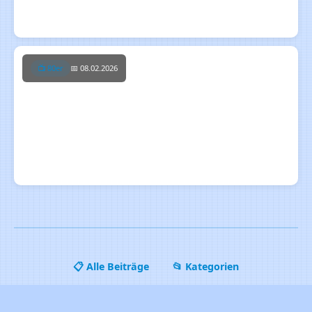
Von 8‑Bit‑Wundern zur lernenden KI – Die Evolution
seit den 70ern
📺 80er
📅 08.02.2026
Die Anfänge des Commodore 64
📋 Alle Beiträge
📂 Kategorien